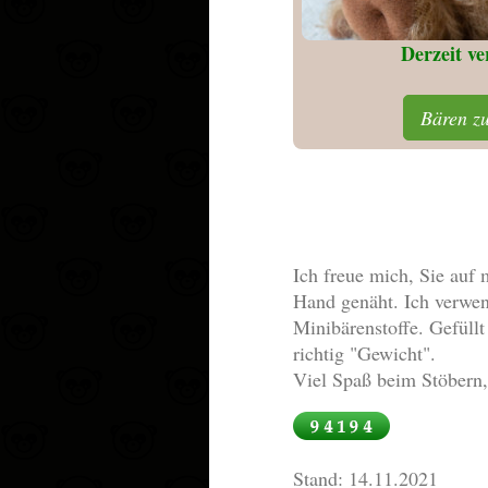
Derzeit v
Bären z
Ich freue mich, Sie auf
Hand genäht. Ich verwen
Minibärenstoffe. Gefüll
richtig "Gewicht".
Viel Spaß beim Stöbern, v
Stand: 14.11.2021