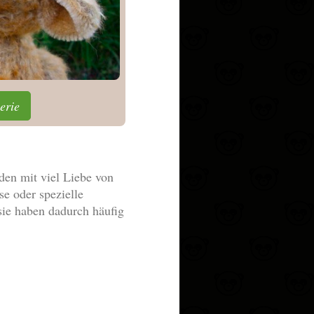
erie
en mit viel Liebe von
e oder spezielle
sie haben dadurch häufig